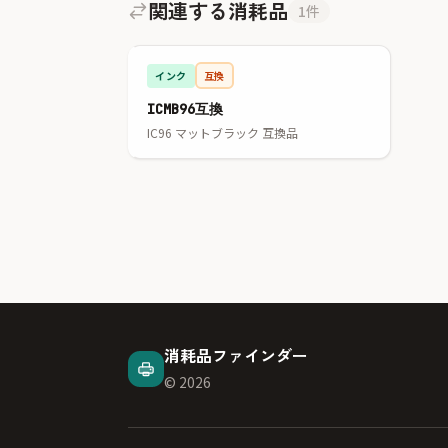
関連する消耗品
1件
インク
互換
ICMB96互換
IC96 マットブラック 互換品
消耗品ファインダー
© 2026