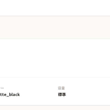
ラー
容量
tte_black
標準