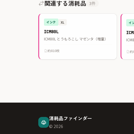
関連する消耗品
3件
インク
XL
イ
ICM80L
IC
ICM80L とうもろこし マゼンタ（増量）
ICM
約810枚
約
消耗品ファインダー
© 2026