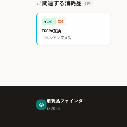
関連する消耗品
1件
インク
互換
ICC96互換
IC96 シアン 互換品
消耗品ファインダー
© 2026