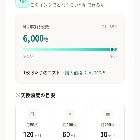
このインクでどれくらい印刷できるか
印刷可能枚数
GI-35Y
6,000
枚
少ない
多い
1枚あたりのコスト
=
÷
枚
購入価格
6,000
交換頻度の目安
月
枚
月
枚
月
枚
50
100
200
120
60
30
ヶ月
ヶ月
ヶ月