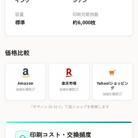
インク
シアン
容量
印刷可能枚数
標準
約6,000枚
価格比較
Amazon
楽天市場
Yahoo!ショッピン
グ
価格を確認
価格を確認
価格を確認
「キヤノン GI-31 C」で各ショップを検索します
印刷コスト・交換頻度