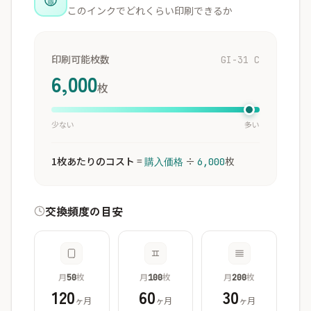
このインクでどれくらい印刷できるか
印刷可能枚数
GI-31 C
6,000
枚
少ない
多い
1枚あたりのコスト
=
÷
枚
購入価格
6,000
交換頻度の目安
月
枚
月
枚
月
枚
50
100
200
120
60
30
ヶ月
ヶ月
ヶ月