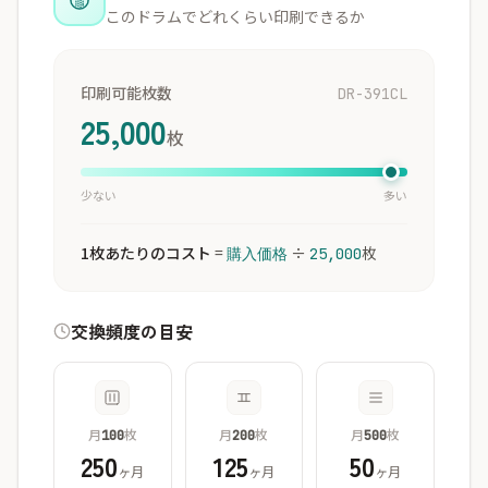
このドラムでどれくらい印刷できるか
印刷可能枚数
DR-391CL
25,000
枚
少ない
多い
1枚あたりのコスト
=
÷
枚
購入価格
25,000
交換頻度の目安
月
枚
月
枚
月
枚
100
200
500
250
125
50
ヶ月
ヶ月
ヶ月