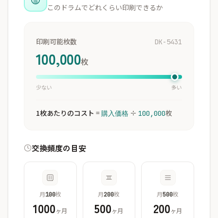
このドラムでどれくらい印刷できるか
印刷可能枚数
DK-5431
100,000
枚
少ない
多い
1枚あたりのコスト
=
÷
枚
購入価格
100,000
交換頻度の目安
月
枚
月
枚
月
枚
100
200
500
1000
500
200
ヶ月
ヶ月
ヶ月