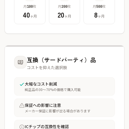
月
枚
月
枚
月
枚
100
200
500
40
20
8
ヶ月
ヶ月
ヶ月
互換（サードパーティ）品
コストを抑えた選択肢
大幅なコスト削減
純正品の30〜70%の価格で購入可能
保証への影響に注意
メーカー保証に影響が出る場合があります
ICチップの互換性を確認