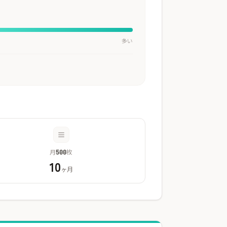
多い
月
枚
500
10
ヶ月