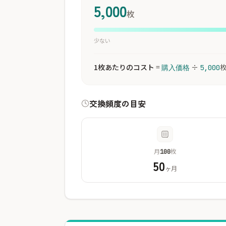
5,000
枚
少ない
1枚あたりのコスト
=
÷
購入価格
5,000
交換頻度の目安
月
枚
100
50
ヶ月