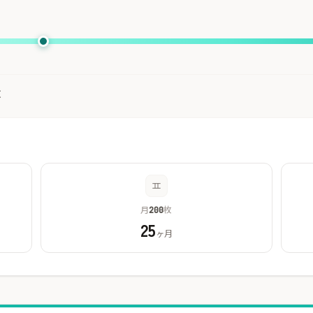
枚
月
枚
200
25
ヶ月