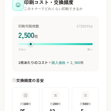
印刷コスト・交換頻度
このトナーでどれくらい印刷できるか
印刷可能枚数
CT201916
2,500
枚
少ない
多い
1枚あたりのコスト
=
÷
枚
購入価格
2,500
交換頻度の目安
月
枚
月
枚
月
枚
100
200
500
25
13
5