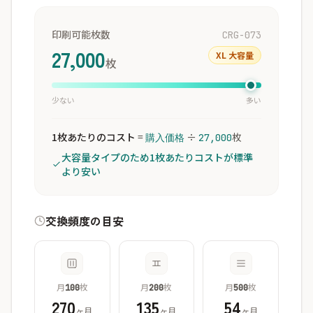
印刷可能枚数
CRG-073
27,000
XL 大容量
枚
少ない
多い
1枚あたりのコスト
=
÷
枚
購入価格
27,000
大容量タイプのため1枚あたりコストが標準
より安い
交換頻度の目安
月
枚
月
枚
月
枚
100
200
500
270
135
54
ヶ月
ヶ月
ヶ月