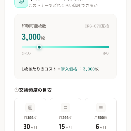
このトナーでどれくらい印刷できるか
印刷可能枚数
CRG-070互換
3,000
枚
少ない
多い
1枚あたりのコスト
=
÷
枚
購入価格
3,000
交換頻度の目安
月
枚
月
枚
月
枚
100
200
500
30
15
6
ヶ月
ヶ月
ヶ月