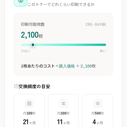
このトナーでどれくらい印刷できるか
印刷可能枚数
CRG-069BK
2,100
枚
少ない
多い
1枚あたりのコスト
=
÷
枚
購入価格
2,100
交換頻度の目安
月
枚
月
枚
月
枚
100
200
500
21
11
4
ヶ月
ヶ月
ヶ月