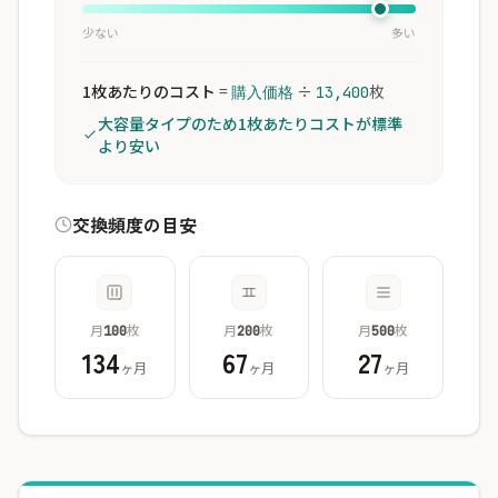
少ない
多い
1枚あたりのコスト
=
÷
枚
購入価格
13,400
大容量タイプのため1枚あたりコストが標準
より安い
交換頻度の目安
月
枚
月
枚
月
枚
100
200
500
134
67
27
ヶ月
ヶ月
ヶ月