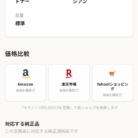
トナー
シアン
容量
標準
価格比較
Amazon
楽天市場
Yahoo!ショッピン
グ
価格を確認
価格を確認
価格を確認
「キヤノン CRG-055CYN 互換」で各ショップを検索します
対応する純正品
この互換品に対応する純正消耗品です