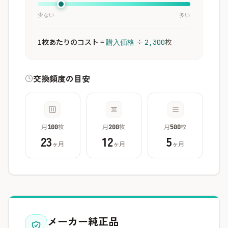
少ない
多い
1枚あたりのコスト
=
÷
枚
購入価格
2,300
交換頻度の目安
月
枚
月
枚
月
枚
100
200
500
23
12
5
ヶ月
ヶ月
ヶ月
メーカー純正品