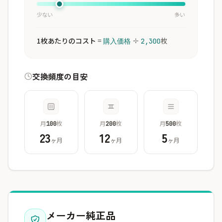
少ない
多い
1枚あたりのコスト
=
÷
枚
購入価格
2,300
交換頻度の目安
月
枚
月
枚
月
枚
100
200
500
23
12
5
ヶ月
ヶ月
ヶ月
メーカー純正品