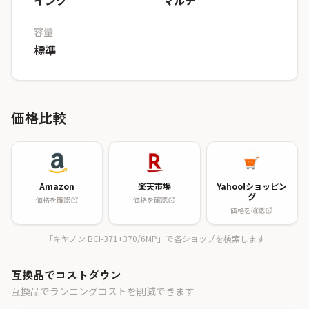
インク
マルチ
容量
標準
価格比較
Amazon
楽天市場
Yahoo!ショッピン
グ
価格を確認
価格を確認
価格を確認
「キヤノン BCI-371+370/6MP」で各ショップを検索します
互換品でコストダウン
互換品でランニングコストを削減できます