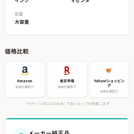
インク
マゼンタ
容量
大容量
価格比較
Amazon
楽天市場
Yahoo!ショッピン
グ
価格を確認
価格を確認
価格を確認
「キヤノン BCI-331XLM」で各ショップを検索します
メーカー純正品