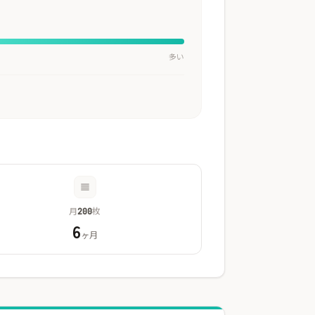
多い
月
枚
200
6
ヶ月