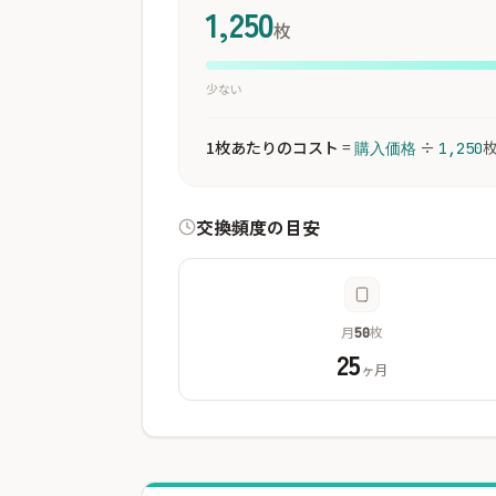
1,250
枚
少ない
1枚あたりのコスト
=
÷
購入価格
1,250
交換頻度の目安
月
枚
50
25
ヶ月