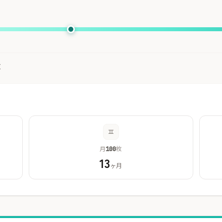
枚
月
枚
100
13
ヶ月