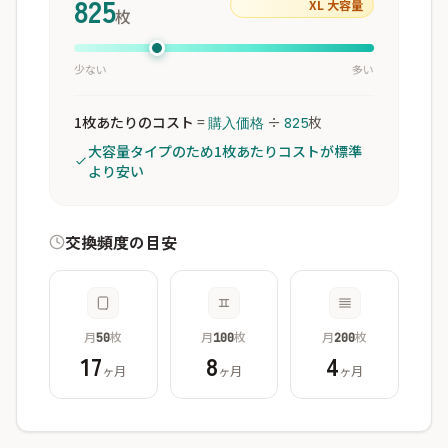
825
XL 大容量
枚
少ない
多い
1枚あたりのコスト
=
÷
枚
購入価格
825
大容量タイプのため1枚あたりコストが標準
より安い
交換頻度の目安
月
枚
月
枚
月
枚
50
100
200
17
8
4
ヶ月
ヶ月
ヶ月