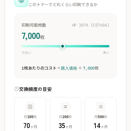
このトナーでどれくらい印刷できるか
印刷可能枚数
HP 307A (CE740A)
7,000
枚
少ない
多い
1枚あたりのコスト
=
÷
枚
購入価格
7,000
交換頻度の目安
月
枚
月
枚
月
枚
100
200
500
70
35
14
ヶ月
ヶ月
ヶ月