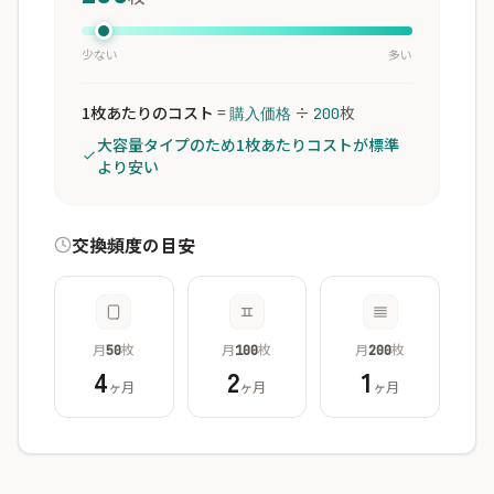
少ない
多い
1枚あたりのコスト
=
÷
枚
購入価格
200
大容量タイプのため1枚あたりコストが標準
より安い
交換頻度の目安
月
枚
月
枚
月
枚
50
100
200
4
2
1
ヶ月
ヶ月
ヶ月