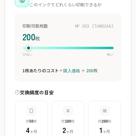
このインクでどれくらい印刷できるか
印刷可能枚数
HP 303 (T6N02AA)
200
枚
少ない
多い
1枚あたりのコスト
=
÷
枚
購入価格
200
交換頻度の目安
月
枚
月
枚
月
枚
50
100
200
4
2
1
ヶ月
ヶ月
ヶ月