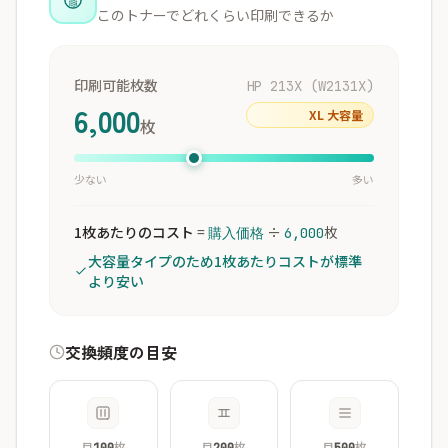
このトナーでどれくらい印刷できるか
印刷可能枚数
HP 213X (W2131X)
6,000
XL 大容量
枚
少ない
多い
1枚あたりのコスト
=
÷
枚
購入価格
6,000
大容量タイプのため1枚あたりコストが標準
より安い
交換頻度の目安
月
枚
月
枚
月
枚