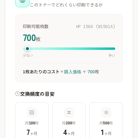
このトナーでどれくらい印刷できるか
印刷可能枚数
HP 150A (W1501A)
700
枚
少ない
多い
1枚あたりのコスト
=
÷
枚
購入価格
700
交換頻度の目安
月
枚
月
枚
月
枚
100
200
500
7
4
1
ヶ月
ヶ月
ヶ月