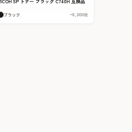
RICOH SP トナー ブラック C740H 互換品
ブラック
~8,000枚