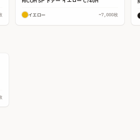
RICOH SP トナー イエロー C740H
イエロー
枚
~7,000枚
枚