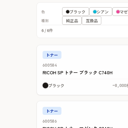
ブラック
シアン
マゼ
色
純正品
互換品
種別
6
/ 6件
トナー
600584
RICOH SP トナー ブラック C740H
ブラック
~8,000
トナー
600586